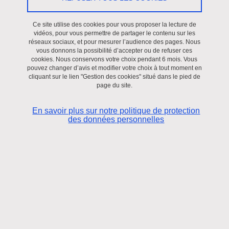
Saint-Martin-d'Hères - Domaine universitaire
En savoir plus
Ce site utilise des cookies pour vous proposer la lecture de
vidéos, pour vous permettre de partager le contenu sur les
réseaux sociaux, et pour mesurer l’audience des pages. Nous
vous donnons la possibilité d’accepter ou de refuser ces
Résumés - Colloque l'"Echange des données dans l'espace
cookies. Nous conservons votre choix pendant 6 mois. Vous
pouvez changer d’avis et modifier votre choix à tout moment en
de liberté, de sécurité et de justice de l'Union Européenne",
cliquant sur le lien "Gestion des cookies" situé dans le pied de
les 17 et 18 novembre 2016
page du site.
Le 25 novembre 2016
En savoir plus sur notre politique de protection
Saint-Martin-d'Hères - Domaine universitaire
des données personnelles
En savoir plus
Des « Migrations climatiques » dans le Pacifique sud ?
MSH Alpes, 20 octobre 2016
Le 12 octobre 2016
Saint-Martin-d'Hères - Domaine universitaire
En savoir plus