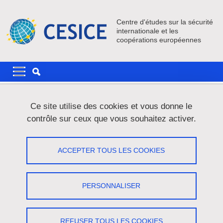
Aller au contenu principal
Gestion des cookies
Centre d'études sur la sécurité
internationale et les
coopérations européennes
Navigation principale
Navigation principale mobile
Fil d'Ariane
Accueil
Actualités
Archives des actualités
Actualités 2016
Ce site utilise des cookies et vous donne le
contrôle sur ceux que vous souhaitez activer.
Actualités 2016
ACCEPTER TOUS LES COOKIES
Partager sur Facebook
Partager sur LinkedIn
Imprimer
Partager
Partager l'URL de cette page
PERSONNALISER
Assemblée Générale du CESICE 13 janvier 2017
Le 20 décembre 2016
REFUSER TOUS LES COOKIES