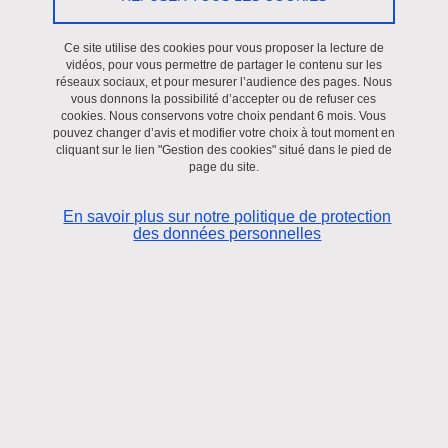
Ce site utilise des cookies pour vous proposer la lecture de
vidéos, pour vous permettre de partager le contenu sur les
réseaux sociaux, et pour mesurer l’audience des pages. Nous
vous donnons la possibilité d’accepter ou de refuser ces
cookies. Nous conservons votre choix pendant 6 mois. Vous
pouvez changer d’avis et modifier votre choix à tout moment en
cliquant sur le lien "Gestion des cookies" situé dans le pied de
page du site.
En savoir plus sur notre politique de protection
des données personnelles
Voici quelques liens pour vos recherches
documentaires :
Services de la BU
Référente du pôle Droit : Aneta Pairis / 04 76 82 81 32
Aneta.Pairis
univ-grenoble-alpes.fr
(Aneta[dot]Pairis[at]univ-
grenoble-alpes[dot]fr)