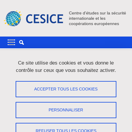
Aller au contenu principal
Gestion des cookies
Centre d'études sur la sécurité
internationale et les
coopérations européennes
Navigation principale
Navigation principale mobile
Fil d'Ariane
Accueil
Centre de documentation
Ressources externes
Ce site utilise des cookies et vous donne le
contrôle sur ceux que vous souhaitez activer.
Ressources externes
ACCEPTER TOUS LES COOKIES
Partager sur Facebook
Partager sur LinkedIn
Imprimer
Partager
Partager l'URL de cette page
PERSONNALISER
REFUSER TOUS LES COOKIES