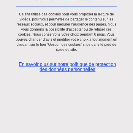
Le 22 février 2021
Ce site utilise des cookies pour vous proposer la lecture de
Simple évolution ou révolution au sein de l'espace judiciaire
vidéos, pour vous permettre de partager le contenu sur les
européen ?
réseaux sociaux, et pour mesurer l’audience des pages. Nous
vous donnons la possibilité d’accepter ou de refuser ces
1re édition 2021
cookies. Nous conservons votre choix pendant 6 mois. Vous
pouvez changer d’avis et modifier votre choix à tout moment en
Constance Chevallier-Govers, Anne Weyembergh
cliquant sur le lien "Gestion des cookies" situé dans le pied de
page du site.
Pour plus d'informations cliquez
ici
En savoir plus sur notre politique de protection
des données personnelles
DATE
Le 22 février 2021
Partager sur Facebook
Partager sur LinkedIn
Imprimer
Partager
Partager l'URL de cette page