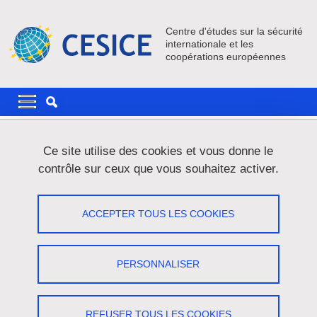
Aller au contenu principal
Gestion des cookies
Centre d'études sur la sécurité
internationale et les
coopérations européennes
Navigation principale
Navigation principale mobile
Fil d'Ariane
Accueil
Actualités
Ce site utilise des cookies et vous donne le
contrôle sur ceux que vous souhaitez activer.
Publication de l'ouvrage "La création
du Parquet européen" (Larcier)
ACCEPTER TOUS LES COOKIES
Partager sur Facebook
Partager sur LinkedIn
Imprimer
Partager
PERSONNALISER
Partager l'URL de cette page
Publication ouvrage
/
Groupe Liberté et Sécurité,
International
REFUSER TOUS LES COOKIES