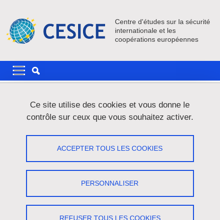
Aller au contenu principal
Gestion des cookies
Centre d'études sur la sécurité
internationale et les
coopérations européennes
Navigation principale
Navigation principale mobile
Fil d'Ariane
Accueil
Actualités
Ce site utilise des cookies et vous donne le
contrôle sur ceux que vous souhaitez activer.
Parution de deux ouvrages par le
Professeur Couston aux éditions
ACCEPTER TOUS LES COOKIES
Connaissances et Savoirs
PERSONNALISER
Partager sur Facebook
Partager sur LinkedIn
Imprimer
Partager
Partager l'URL de cette page
REFUSER TOUS LES COOKIES