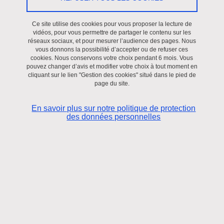
Publication article
/
Société
Ce site utilise des cookies pour vous proposer la lecture de
vidéos, pour vous permettre de partager le contenu sur les
Le 19 décembre 2022
réseaux sociaux, et pour mesurer l’audience des pages. Nous
vous donnons la possibilité d’accepter ou de refuser ces
A distance
cookies. Nous conservons votre choix pendant 6 mois. Vous
Le professeur Mireille COUSTON a le plaisir de vous informer de
pouvez changer d’avis et modifier votre choix à tout moment en
cliquant sur le lien "Gestion des cookies" situé dans le pied de
la parution de ses deux derniers ouvrages, récemment sortis
page du site.
(2022) aux éditions Connaissances et Savoirs.
En savoir plus sur notre politique de protection
"Ecrits juridiques. Florilège de parutions en droit international et
des données personnelles
spatial"