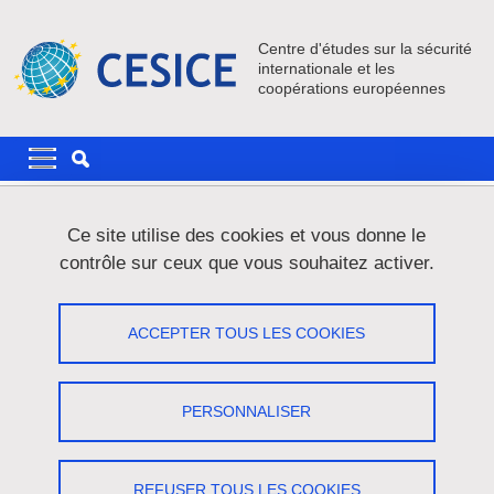
Aller au contenu principal
Gestion des cookies
Centre d'études sur la sécurité
internationale et les
coopérations européennes
Navigation principale
Navigation principale mobile
Fil d'Ariane
Accueil
Actualités
Ce site utilise des cookies et vous donne le
contrôle sur ceux que vous souhaitez activer.
L'Europe et le monde anglophone, une
relation ambigüe? 20 mars 2020 MSH
ACCEPTER TOUS LES COOKIES
Partager sur Facebook
Partager sur LinkedIn
Imprimer
Partager
PERSONNALISER
Partager l'URL de cette page
Colloque
/
Société
REFUSER TOUS LES COOKIES