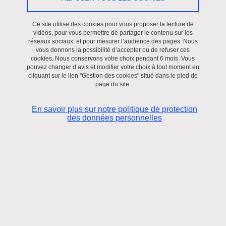
Le 2 mars 2020
Ce site utilise des cookies pour vous proposer la lecture de
vidéos, pour vous permettre de partager le contenu sur les
Saint-Martin-d'Hères - Domaine universitaire
réseaux sociaux, et pour mesurer l’audience des pages. Nous
Au regard des mesures annoncées par le Président de la
vous donnons la possibilité d’accepter ou de refuser ces
cookies. Nous conservons votre choix pendant 6 mois. Vous
République hier soir, la journée d'étude du 20 mars sur l'Europe et
pouvez changer d’avis et modifier votre choix à tout moment en
le monde anglophone est annulée.
cliquant sur le lien "Gestion des cookies" situé dans le pied de
page du site.
En savoir plus sur notre politique de protection
des données personnelles
L'ILCEA 4, la Chaire Jean Monnet sur les Relations franco-
allemandes, l’intégration européenne et la mondialisation, en
partenariat avec le CESICE, organisent une journée d’étude le 20
mars 2020, consacré aux défis rencontrés par l’Union Européenne
dans ses relations multiples avec le monde anglophone, dans une
perspective interculturelle et pluridisciplinaire. Cette manifestation
associe plusieurs spécialistes de la construction européenne et
des pays du monde anglophone pour traiter, dans une perspective
historique, économique, politique, juridique et sociale, les