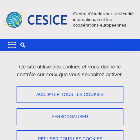
Aller au contenu principal
Gestion des cookies
Centre d'études sur la sécurité
internationale et les
coopérations européennes
Navigation principale
Navigation principale mobile
Fil d'Ariane
Accueil
Actualités
Ce site utilise des cookies et vous donne le
contrôle sur ceux que vous souhaitez activer.
Entretien Deutsche Welle
ACCEPTER TOUS LES COOKIES
Partager sur Facebook
Partager sur LinkedIn
Imprimer
Partager
Partager l'URL de cette page
PERSONNALISER
Publication article
/
Département Europe
REFUSER TOUS LES COOKIES