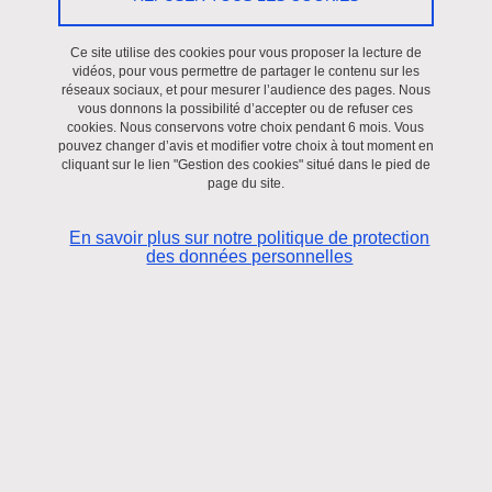
Le 17 avril 2025
A distance
Ce site utilise des cookies pour vous proposer la lecture de
Mesdames Fanny Coulomb et Delphine Deschaux-Dutard ont
vidéos, pour vous permettre de partager le contenu sur les
réseaux sociaux, et pour mesurer l’audience des pages. Nous
donné un entretien à la Deutsche Welle ayant donné lieu à l'article
vous donnons la possibilité d’accepter ou de refuser ces
suivant:
Can French 'war culture' lead Europe's rearmament push?
cookies. Nous conservons votre choix pendant 6 mois. Vous
pouvez changer d’avis et modifier votre choix à tout moment en
– DW – 04/08/2025
cliquant sur le lien "Gestion des cookies" situé dans le pied de
page du site.
En savoir plus sur notre politique de protection
des données personnelles
DATE
Le 17 avril 2025
LOCALISATION
A distance