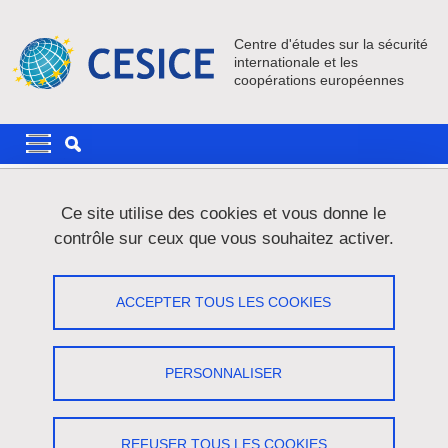
Aller au contenu principal
Gestion des cookies
Centre d'études sur la sécurité
internationale et les
coopérations européennes
Navigation principale
Navigation principale mobile
Fil d'Ariane
Accueil
Actualités
Ce site utilise des cookies et vous donne le
contrôle sur ceux que vous souhaitez activer.
"Droit et politiques de promotion et de
protection internationales des droits de
ACCEPTER TOUS LES COOKIES
l’homme dans l’espace juridique
européen. Quelques réflexions pour
PERSONNALISER
défier les limites d’une réalité
ambivalente d’aujourd’hui".
REFUSER TOUS LES COOKIES