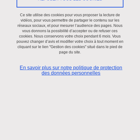
Conférence de M. Stelios Perrakis
Ce site utilise des cookies pour vous proposer la lecture de
Partager sur Facebook
Partager sur LinkedIn
vidéos, pour vous permettre de partager le contenu sur les
Imprimer
Partager
réseaux sociaux, et pour mesurer l’audience des pages. Nous
Partager l'URL de cette page
vous donnons la possibilité d’accepter ou de refuser ces
cookies. Nous conservons votre choix pendant 6 mois. Vous
pouvez changer d’avis et modifier votre choix à tout moment en
Le 7 novembre 2011
Le Jeudi 17 février le CESICE accueille Monsieur Stelios
cliquant sur le lien "Gestion des cookies" situé dans le pied de
page du site.
Perrakis,Professeur des Institutions Internationales et
Européennes dans le Département des Etudes Internationales et
En savoir plus sur notre politique de protection
Européennes de l’Université Panteion d’Athènes,qui donnera, à
des données personnelles
l'attention des étudiants et enseignants chercheurs de l' UPMF, à
l'amphi H à 14h, une conférence sur "le Droit et politiques de
promotion et de protection internationales des droits de l’homme
dans l’espace juridique européen... "
La conférence sera suivie d'un débat.
Pour un CV de M. Stelios Perrakis cliquer
ici