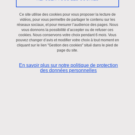
Conférence
/
Département Histoire des droits de l'Homme,
International
Ce site utilise des cookies pour vous proposer la lecture de
vidéos, pour vous permettre de partager le contenu sur les
réseaux sociaux, et pour mesurer l’audience des pages. Nous
Le 10 janvier 2023
vous donnons la possibilité d’accepter ou de refuser ces
cookies. Nous conservons votre choix pendant 6 mois. Vous
Saint-Martin-d'Hères - Domaine universitaire
pouvez changer d’avis et modifier votre choix à tout moment en
Cette conférence ouvre un cycle "Histoire, droit, genre &
cliquant sur le lien "Gestion des cookies" situé dans le pied de
page du site.
sexualités" adossé au Département d'Histoire des droits de
l'Homme du CESICE (Centre d'Études sur la Sécurité
En savoir plus sur notre politique de protection
Internationale et les Coopérations Européennes) et au Master
des données personnelles
Droits et histoire des droits de l'Homme de la Faculté de droit de
Grenoble.
Ce cycle de conférences vise à réfléchir aux perspectives de
recherche qu'offrent des thèmes qui seront abordés dans une
dimension à la fois contemporaine et historique, permettant
l'intervention, selon les sujets, d'historien.nes du droit, de
privatistes et de publicistes.
Le thème de la première conférence porte sur la question du