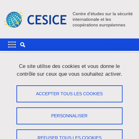
Aller au contenu principal
Gestion des cookies
Centre d'études sur la sécurité
internationale et les
coopérations européennes
Navigation principale
Navigation principale mobile
Fil d'Ariane
Accueil
Actualités
Ce site utilise des cookies et vous donne le
contrôle sur ceux que vous souhaitez activer.
Conférence Cycle "Histoire, droit,
genre & sexualités" Le travail du sexe
ACCEPTER TOUS LES COOKIES
au prisme du droit
PERSONNALISER
Partager sur Facebook
Partager sur LinkedIn
Imprimer
Partager
Partager l'URL de cette page
REFUSER TOUS LES COOKIES