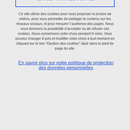
Le 24 avril 2026
Ce site utilise des cookies pour vous proposer la lecture de
vidéos, pour vous permettre de partager le contenu sur les
Saint-Martin-d'Hères - Domaine universitaire
réseaux sociaux, et pour mesurer l’audience des pages. Nous
vous donnons la possibilité d’accepter ou de refuser ces
cookies. Nous conservons votre choix pendant 6 mois. Vous
pouvez changer d’avis et modifier votre choix à tout moment en
? Rappel | Les garanties de sécurité de l'État en droit
cliquant sur le lien "Gestion des cookies" situé dans le pied de
international".
page du site.
En savoir plus sur notre politique de protection
Le CESICE est ravi de vous informer de la tenue de son
des données personnelles
colloque portant sur les garanties de sécurité de l'État en
droit international