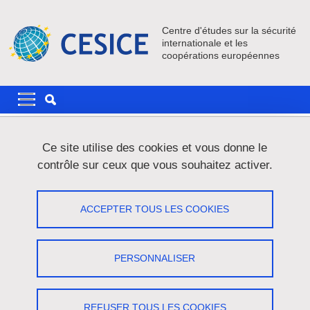
Aller au contenu principal
Gestion des cookies
Centre d'études sur la sécurité
internationale et les
coopérations européennes
Navigation principale
Navigation principale mobile
Fil d'Ariane
Accueil
Actualités
Ce site utilise des cookies et vous donne le
contrôle sur ceux que vous souhaitez activer.
Colloque sur les garanties de sécurité
de l'État en droit international
ACCEPTER TOUS LES COOKIES
Partager sur Facebook
Partager sur LinkedIn
Imprimer
Partager
PERSONNALISER
Partager l'URL de cette page
Colloque
/
Département Droit international
REFUSER TOUS LES COOKIES